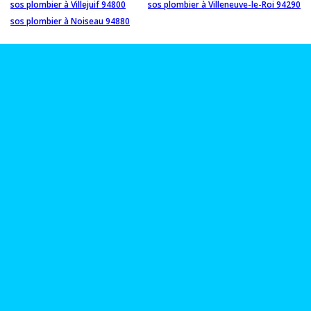
sos plombier à Villejuif 94800
sos plombier à Villeneuve-le-Roi 94290
sos plombier à Noiseau 94880